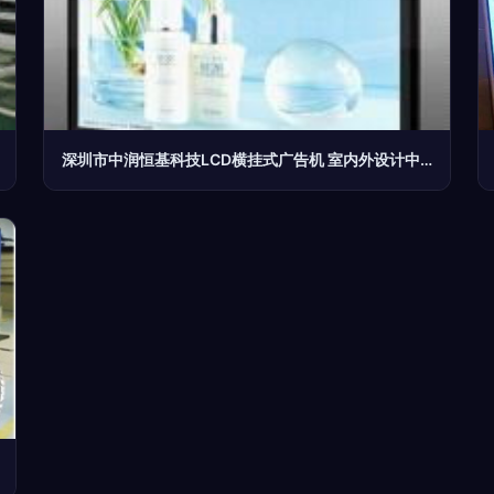
深圳市中润恒基科技LCD横挂式广告机 室内外设计中的智能媒体展现