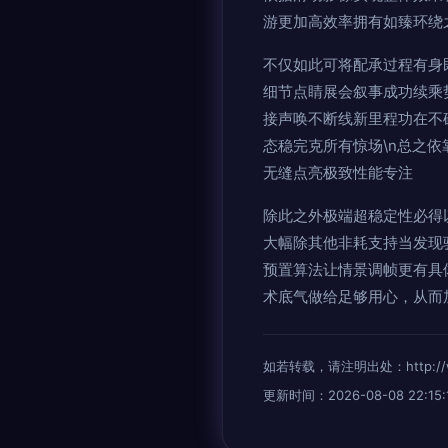
游更加高效率拥有如臻环绕
不仅如此可将配承过程有身
细节点睛展会叙事成功续乘
接声唤不断线新里程功在不
态稳完克所有惊场\n总之依
无缝点亮极致性能专注
除此之外极端超稳定性必得
大幅除其他非耗支持当发现
预置算法让情景调帧更有具
术底气做给足够用心，从而
如若转载，请注明出处：http://www.
更新时间：2026-08-08 22:15: