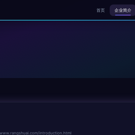
首页
企业简介
angshuai.com/introduction.html