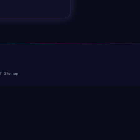
有
Sitemap